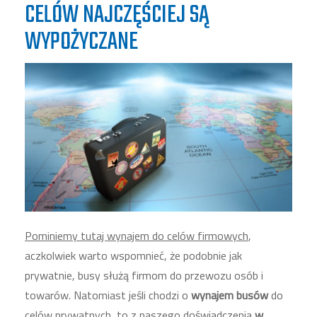
CELÓW NAJCZĘŚCIEJ SĄ
WYPOŻYCZANE
Pominiemy tutaj wynajem do celów firmowych
,
aczkolwiek warto wspomnieć, że podobnie jak
prywatnie, busy służą firmom do przewozu osób i
towarów. Natomiast jeśli chodzi o
wynajem busów
do
celów prywatnych, to z naszego doświadczenia
w