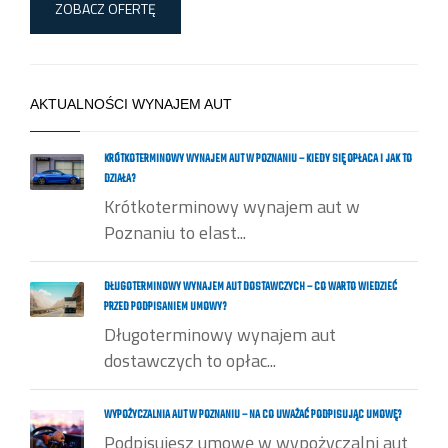
ZOBACZ OFERTĘ
AKTUALNOŚCI WYNAJEM AUT
KRÓTKOTERMINOWY WYNAJEM AUT W POZNANIU – KIEDY SIĘ OPŁACA I JAK TO
DZIAŁA?
Krótkoterminowy wynajem aut w
Poznaniu to elast...
DŁUGOTERMINOWY WYNAJEM AUT DOSTAWCZYCH – CO WARTO WIEDZIEĆ
PRZED PODPISANIEM UMOWY?
Długoterminowy wynajem aut
dostawczych to opłac...
WYPOŻYCZALNIA AUT W POZNANIU – NA CO UWAŻAĆ PODPISUJĄC UMOWĘ?
Podpisujesz umowę w wypożyczalni aut