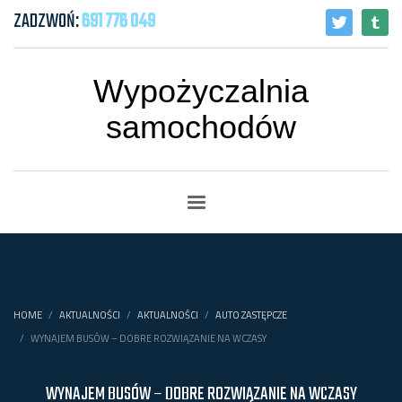
ZADZWOŃ:
691 776 049
Wypożyczalnia
samochodów
HOME
AKTUALNOŚCI
AKTUALNOŚCI
AUTO ZASTĘPCZE
WYNAJEM BUSÓW – DOBRE ROZWIĄZANIE NA WCZASY
WYNAJEM BUSÓW – DOBRE ROZWIĄZANIE NA WCZASY