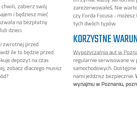
chwili, zabierz swój
zarezerwowałeś. Nie warto 
ajem i będziesz mieć
czy Forda Focusa - możesz ł
 pozwala na bezpłatny
tych dwóch typów.
ub dzieci.
KORZYSTNE WARUN
i zwrotnej przed
dź ile to będzie przed
Wypożyczalnia aut w Pozn
kuje depozyt na czas
regularnie serwisowane w 
cej, zobacz dlaczego musisz
samochodowych. Dostępne m
hód?
nami jeździsz bezpiecznie.
wynajmu w Poznaniu, pozna