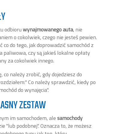
ŁY
ku odbioru
wynajmowanego auta
, nie
niem o cokolwiek, czego nie jesteś pewien.
ść co do tego, jak doprowadzić samochód z
a paliwowa, czy są jakieś lokalne opłaty
any za cokolwiek innego.
, co należy zrobić, gdy dojedziesz do
rozdziałem:" Co należy sprawdzić, kiedy po
mochód do wynajęcia".
ASNY ZESTAW
nanym im samochodem, ale
samochody
ie "lub podobnej". Oznacza to, że możesz
odobnego typu jak ten, który