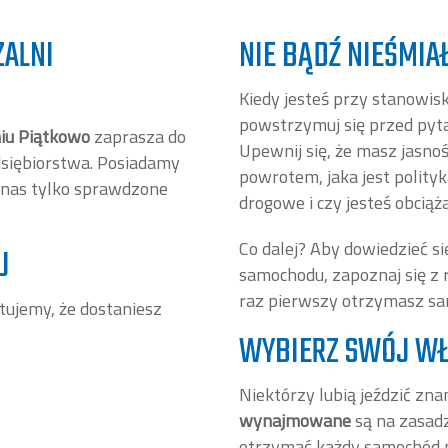
ZALNI
NIE BĄDŹ NIEŚMIA
Kiedy jesteś przy stanowis
powstrzymuj się przed pyta
iu Piątkowo
zaprasza do
Upewnij się, że masz jasno
dsiębiorstwa. Posiadamy
powrotem, jaka jest polityk
U nas tylko sprawdzone
drogowe i czy jesteś obciąż
Co dalej? Aby dowiedzieć się
U
samochodu, zapoznaj się z 
raz pierwszy otrzymasz sa
ujemy, że dostaniesz
WYBIERZ SWÓJ WŁ
Niektórzy lubią jeździć z
wynajmowane
są na zasadz
otrzymać każdy samochód p