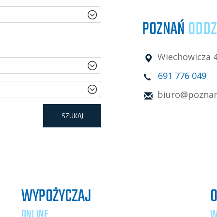
POZNAŃ
ODDZ
Wiechowicza 4
691 776 049
biuro@poznan
WYPOŻYCZAJ
O
ONLINE
W