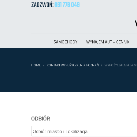
ZADZWOŃ:
691 776 049
SAMOCHODY
WYNAJEM AUT – CENNIK
HOME
KONTAKT WYPOŻYCZALNIA POZNAŃ
WYPOŻYCZALNIA SA
ODBIÓR