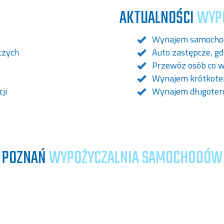
AKTUALNOŚCI
WYP
Wynajem samochodu
czych
Auto zastępcze, g
Przewóz osób co w
o
Wynajem krótkoter
ji
Wynajem długoter
POZNAŃ
WYPOŻYCZALNIA SAMOCHODÓW