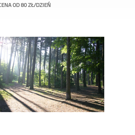
CENA O
CENA OD 80 ZŁ/DZIEŃ