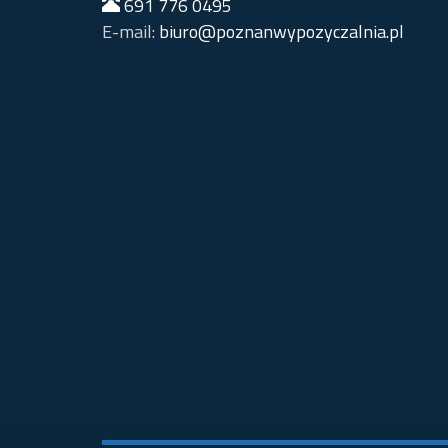
691 776 0495
E-mail:
biuro@poznanwypozyczalnia.pl