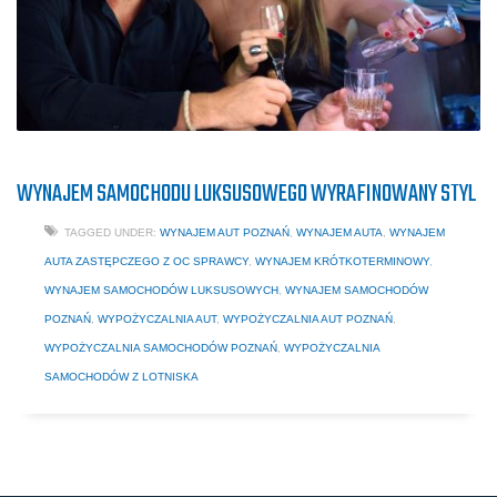
WYNAJEM SAMOCHODU LUKSUSOWEGO WYRAFINOWANY STYL
TAGGED UNDER:
WYNAJEM AUT POZNAŃ
,
WYNAJEM AUTA
,
WYNAJEM
AUTA ZASTĘPCZEGO Z OC SPRAWCY
,
WYNAJEM KRÓTKOTERMINOWY
,
WYNAJEM SAMOCHODÓW LUKSUSOWYCH
,
WYNAJEM SAMOCHODÓW
POZNAŃ
,
WYPOŻYCZALNIA AUT
,
WYPOŻYCZALNIA AUT POZNAŃ
,
WYPOŻYCZALNIA SAMOCHODÓW POZNAŃ
,
WYPOŻYCZALNIA
SAMOCHODÓW Z LOTNISKA