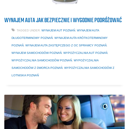
WYNAJEM AUTA JAK BEZPIECZNIE I WYGODNIE PODRÓŻOWAĆ
TAGGED UNDER:
WYNAJEM AUT POZNAŃ
,
WYNAJEM AUTA
DŁUGOTERMINOWY POZNAŃ
,
WYNAJEM AUTA KRÓTKOTERMINOWY
POZNAŃ
,
WYNAJEM AUTA ZASTĘPCZEGO Z OC SPRAWCY POZNAŃ
,
WYNAJEM SAMOCHODÓW POZNAŃ
,
WYPOŻYCZALNIA AUT POZNAŃ
,
WYPOŻYCZALNIA SAMOCHODÓW POZNAŃ
,
WYPOŻYCZALNIA
SAMOCHODÓW Z DWORCA POZNAŃ
,
WYPOŻYCZALNIA SAMOCHODÓW Z
LOTNISKA POZNAŃ